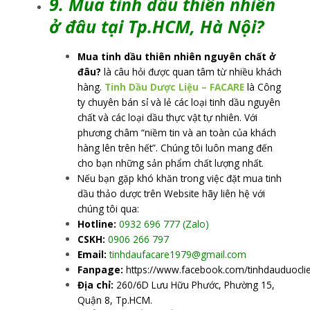
9. Mua tinh dầu thiên nhiên
ở đâu tại Tp.HCM, Hà Nội?
Mua tinh dầu thiên nhiên nguyên chất ở
đâu?
là câu hỏi được quan tâm từ nhiều khách
hàng.
Tinh Dầu Dược Liệu – FACARE
là Công
ty chuyên bán sỉ và lẻ các loại tinh dầu nguyên
chất và các loại dầu thực vật tự nhiên. Với
phương châm “niềm tin và an toàn của khách
hàng lên trên hết”. Chúng tôi luôn mang đến
cho bạn những sản phẩm chất lượng nhất.
Nếu bạn gặp khó khăn trong việc đặt mua tinh
dầu thảo dược trên Website hãy liên hệ với
chúng tôi qua:
Hotline:
0932 696 777 (Zalo)
CSKH:
0906 266 797
Email:
tinhdaufacare1979@gmail.com
Fanpage:
https://www.facebook.com/tinhdauduocli
Địa chỉ:
260/6D Lưu Hữu Phước, Phường 15,
Quận 8, Tp.HCM.