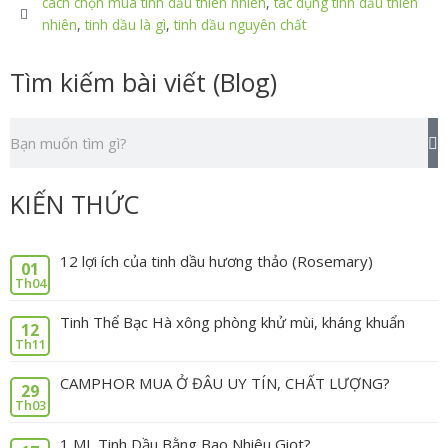
cách chọn mua tinh dầu thiên nhiên
,
tác dụng tinh dầu thiên
nhiên
,
tinh dầu là gì
,
tinh dầu nguyên chất
Tìm kiếm bài viết (Blog)
T
Tìm
k
kiếm
KIẾN THỨC
12 lợi ích của tinh dầu hương thảo (Rosemary)
01
Th04
Tinh Thể Bạc Hà xông phòng khử mùi, kháng khuẩn
12
Th11
CAMPHOR MUA Ở ĐÂU UY TÍN, CHẤT LƯỢNG?
29
Th03
1 ML Tinh Dầu Bằng Bao Nhiêu Giọt?