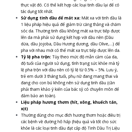
thực vật đó. Có thể kết hợp các loại tinh dầu lại để có
tác dụng tốt nhất.
Sử dụng tinh dầu để mát xa:
Mát xa với tinh dầu là
1 liệu pháp hiệu quả để giảm trừ căng thằng và chăm
sóc da. Thường tinh dầu không mát xa trực tiếp được
lên da mà phải sử dụng kết hợp với dầu nền (Dầu
dừa, dầu Jojoba, Dầu Hương dương, dầu Olive,…) để
pha với nhau mới có thể mát xa trực tiếp được lên da.
Tỷ lệ pha trộn:
Tùy theo mức độ mẫn cảm của da,
độ tuổi của người sử dụng, tình trạng sức khỏe mà tỷ
lệ pha trộn với dầu nền có tỷ lệ từ 0.5% – 5%. Lưu ý,
trẻ em dưới 3 tháng tuổi, phụ nữ đang mang thai và
đang cho con bú không nên sử dụng tinh dầu (cần
phải tham khảo ý kiến của bác sỹ có chuyên môn để
đảm bảo an toàn).
Liệu pháp hương thơm (hít, xông, khuếch tán,
xịt)
Thường dùng cho mục đích hương thơm hoặc điều trị
các bệnh về đường hô hấp (hiệu quả và tốt cho sức
khỏe là các loại tinh dầu đạt cấp độ Tinh Dầu Trị Liệu