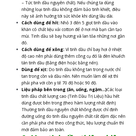
– Tức tinh dầu nguyên chất). Nếu chúng ta dùng
những loại tinh dầu không đảm bảo tinh khiết, điều
này sẽ ảnh hưởng tới sức khỏe khi dùng lâu dài.
Cách dùng để hít:
Nhỏ 3 đến 5 giọt tinh dầu vào
khăn có chất liệu vải cotton để ở nơi mà bạn cần tạo
mùi. Tinh dầu sẽ bay hương và lan tỏa những nơi gần
đó.
Cách dùng để xông:
Vì tinh dầu chỉ bay hơi ở nhiệt
độ cao nên phải dùng thêm công cụ đó là đèn khuếch
tán tinh dầu (Bằng điện hoặc bằng nến).
Dùng để xịt:
Do tinh dầu không tan trong nước chỉ
tan trong cồn và dầu nền. Nên muốn làm để xịt thì
phải pha với cồn y tế 70 độ hoặc 90 độ.
Liệu pháp bên trong (ăn, uống, ngậm…)
Các loại
tinh dầu chất lượng cao (Tinh Dầu Trị Liệu) hầu hết
dùng được bên trong (theo hàm lượng nhất định)
Thường tinh dầu nguyên chất không được chỉ định
đường uống do tinh dầu nguyên chất rất đậm đặc nên
cần phải pha chế theo công thức, liệu lượng chuẩn thì
mới đảm bảo an toàn.