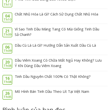
17
Th11
Chất Nhũ Hóa Là Gì? Cách Sử Dụng Chất Nhũ Hóa
04
Th10
Vì Sao Tinh Dầu Màng Tang Có Mùi Giống Tinh Dầu
21
Sả Chanh?
Th09
Dầu Cù Là Là Gì? Hướng Dẫn Sản Xuất Dầu Cù Là
06
Th09
Dầu Viêm Xoang Có Chữa Mất Ngủ Hay Không? Lưu
20
Ý Khi Dùng Dầu Viêm Xoang
Th08
Tinh Dầu Nguyên Chất 100% Có Thật Không?
16
Th08
Mô Hình Bán Tinh Dầu Theo Lít Tại Việt Nam
26
Th05
Bình luận của bạn đọc