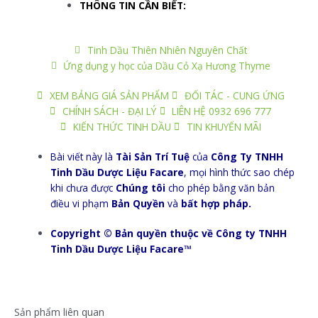
THÔNG TIN CẦN BIẾT:
Tinh Dầu Thiên Nhiên Nguyên Chất
Ứng dụng y học của Dầu Cỏ Xạ Hương Thyme
XEM BẢNG GIÁ SẢN PHẨM
ĐỐI TÁC - CUNG ỨNG
CHÍNH SÁCH - ĐẠI LÝ
LIÊN HỆ 0932 696 777
KIẾN THỨC TINH DẦU
TIN KHUYẾN MÃI
Bài viết này là
Tài Sản Trí Tuệ
của
Công Ty TNHH
Tinh Dầu Dược Liệu Facare
, mọi hình thức sao chép
khi chưa được
Chúng tôi
cho phép bằng văn bản
điều vi phạm
Bản Quyền
và
bất hợp pháp.
Copyright © Bản quyền thuộc về Công ty TNHH
Tinh Dầu Dược Liệu Facare™
Sản phẩm liên quan