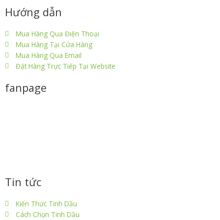
Hướng dẫn
c
i
n
s
n
Mua Hàng Qua Điện Thoại
e
t
k
t
t
Mua Hàng Tại Cửa Hàng
Mua Hàng Qua Email
b
t
e
a
e
Đặt Hàng Trực Tiếp Tại Website
fanpage
o
e
d
g
r
o
r
i
r
e
k
n
a
s
m
t
Tin tức
Kiến Thức Tinh Dầu
Cách Chọn Tinh Dầu