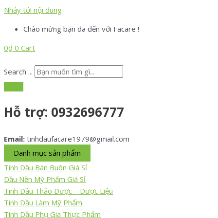
Nhảy tới nội dung
Chào mừng bạn đã đến với Facare !
0
₫
0
Cart
Search ...
Hỗ trợ:
0932696777
Email:
tinhdaufacare1979@gmail.com
Danh mục sản phẩm
Tinh Dầu Bán Buôn Giá Sỉ
Dầu Nền Mỹ Phẩm Giá Sỉ
Tinh Dầu Thảo Dược – Dược Liệu
Tinh Dầu Làm Mỹ Phẩm
Tinh Dầu Phụ Gia Thực Phẩm