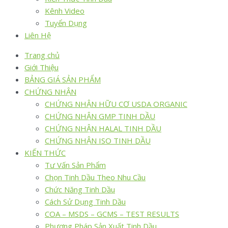
Kênh Video
Tuyển Dụng
Liên Hệ
Trang chủ
Giới Thiệu
BẢNG GIÁ SẢN PHẨM
CHỨNG NHẬN
CHỨNG NHẬN HỮU CƠ USDA ORGANIC
CHỨNG NHẬN GMP TINH DẦU
CHỨNG NHẬN HALAL TINH DẦU
CHỨNG NHẬN ISO TINH DẦU
KIẾN THỨC
Tư Vấn Sản Phẩm
Chọn Tinh Dầu Theo Nhu Cầu
Chức Năng Tinh Dầu
Cách Sử Dụng Tinh Dầu
COA – MSDS – GCMS – TEST RESULTS
Phương Pháp Sản Xuất Tinh Dầu