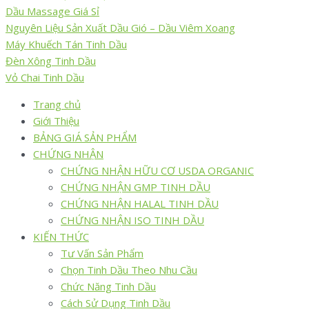
Dầu Massage Giá Sỉ
Nguyên Liệu Sản Xuất Dầu Gió – Dầu Viêm Xoang
Máy Khuếch Tán Tinh Dầu
Đèn Xông Tinh Dầu
Vỏ Chai Tinh Dầu
Trang chủ
Giới Thiệu
BẢNG GIÁ SẢN PHẨM
CHỨNG NHẬN
CHỨNG NHẬN HỮU CƠ USDA ORGANIC
CHỨNG NHẬN GMP TINH DẦU
CHỨNG NHẬN HALAL TINH DẦU
CHỨNG NHẬN ISO TINH DẦU
KIẾN THỨC
Tư Vấn Sản Phẩm
Chọn Tinh Dầu Theo Nhu Cầu
Chức Năng Tinh Dầu
Cách Sử Dụng Tinh Dầu