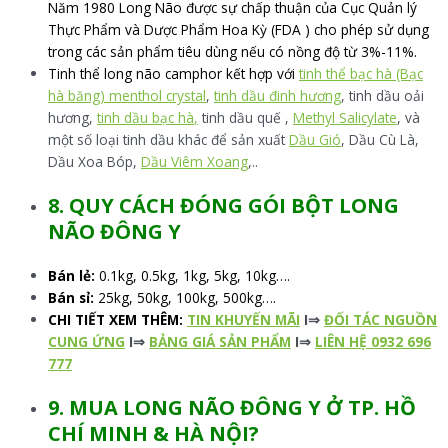
Năm 1980 Long Não được sự chấp thuận của Cục Quản lý
Thực Phẩm và Dược Phẩm Hoa Kỳ (FDA ) cho phép sử dụng
trong các sản phẩm tiêu dùng nếu có nồng độ từ 3%-11%.
Tinh thể long não camphor kết hợp với
tinh thể bạc hà (Bạc
hà băng) menthol crystal
,
tinh dầu đinh hương
, tinh dầu oải
hương,
tinh dầu bạc hà
,
tinh dầu quế ,
Methyl Salicylate
, và
một số loại tinh dầu khác để sản xuất
Dầu Gió
, Dầu Cù Là,
Dầu Xoa Bóp,
Dầu Viêm Xoang
,..
8. QUY CÁCH ĐÓNG GÓI BỘT LONG
NÃO ĐÔNG Y
Bán lẻ:
0.1kg, 0.5kg, 1kg, 5kg, 10kg….
Bán sỉ:
25kg, 50kg, 100kg, 500kg….
CHI TIẾT XEM THÊM:
TIN KHUYẾN MÃI
I⇒
ĐỐI TÁC NGUỒN
CUNG ỨNG
I⇒
BẢNG GIÁ SẢN PHẨM
I⇒
LIÊN HỆ 0932 696
777
9. MUA LONG NÃO ĐÔNG Y Ở TP. HỒ
CHÍ MINH & HÀ NỘI?