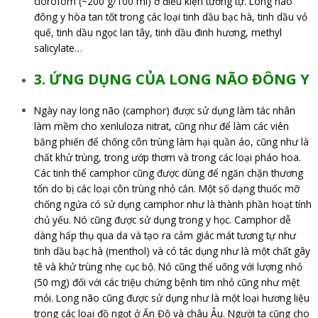
clorofom (~200 g/100 ml) ở điều kiện tương tự. Long não
đông y hòa tan tốt trong các loại tinh dầu bạc hà, tinh dầu vỏ
quế, tinh dầu ngọc lan tây, tinh dầu đinh hương, methyl
salicylate…
3. ỨNG DỤNG CỦA LONG NÃO ĐÔNG Y
Ngày nay long não (camphor) được sử dụng làm tác nhân
làm mềm cho xenluloza nitrat, cũng như để làm các viên
băng phiến để chống côn trùng làm hại quần áo, cũng như là
chất khử trùng, trong ướp thơm và trong các loại pháo hoa.
Các tinh thể camphor cũng được dùng để ngăn chặn thương
tổn do bị các loại côn trùng nhỏ cắn. Một số dạng thuốc mỡ
chống ngứa có sử dụng camphor như là thành phần hoạt tính
chủ yếu. Nó cũng được sử dụng trong y học. Camphor dễ
dàng hấp thụ qua da và tạo ra cảm giác mát tương tự như
tinh dầu bạc hà (menthol) và có tác dụng như là một chất gây
tê và khử trùng nhẹ cục bộ. Nó cũng thể uống với lượng nhỏ
(50 mg) đối với các triệu chứng bệnh tim nhỏ cũng như mệt
mỏi. Long não cũng được sử dụng như là một loại hương liệu
trong các loại đồ ngọt ở Ấn Độ và châu Âu. Người ta cũng cho