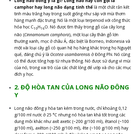
Long não đông y là gì? Long não hay còn gọi là
camphor hay long não dạng tinh thể
là một chất rắn kết
tinh màu trắng hay trong suốt giống như sáp với mùi thơm
hăng mạnh đặc trưng. Nó là một loại terpenoid với công thức
hóa học C
H
O. Nó được tìm thấy trong gỗ của cây long
10
16
não (
Cinnamonum camphora
), một loại cây thân gỗ lớn
thường xanh, mọc ở châu Á, đặc biệt là Borneo, Indonesia và
một vài loại cây gỗ có quan hệ họ hàng khác trong họ Nguyệt
quế, đáng chú ý là
Ocotea usambarensis
ở Đông Phi. Nó cũng
có thể được tổng hợp từ nhựa thông. Nó được sử dụng vì mùi
của nó, trong vai trò của các chất lỏng để ướp và cho các mục
đích y học.
2. ĐỘ HÒA TAN CỦA LONG NÃO ĐÔNG
Y
Long não đông y hòa tan kém trong nước, chỉ khoảng 0,12
g/100 ml nước ở 25 °C nhưng nó hòa tan khá tốt trong các
dung môi khác như axít axetic (~200 g/100 ml), êtanol (~100
g/100 ml), axêton (~250 g/100 ml), ête (~100 g/100 ml) hay