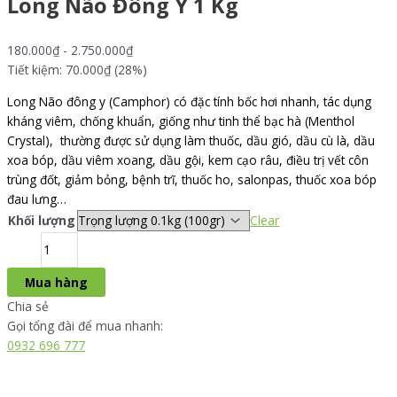
Long Não Đông Y 1 Kg
180.000
₫
-
2.750.000
₫
Tiết kiệm: 70.000₫ (28%)
Long Não đông y (Camphor) có đặc tính bốc hơi nhanh, tác dụng
kháng viêm, chống khuẩn, giống như tinh thể bạc hà (Menthol
Crystal), thường được sử dụng làm thuốc, dầu gió, dầu cù là, dầu
xoa bóp, dầu viêm xoang, dầu gội, kem cạo râu, điều trị vết côn
trùng đốt, giảm bỏng, bệnh trĩ, thuốc ho, salonpas, thuốc xoa bóp
đau lưng…
Khối lượng
Clear
Mua hàng
Chia sẻ
Gọi tổng đài để mua nhanh:
0932 696 777