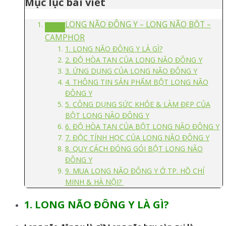
Mục lục bài viết
LONG NÃO ĐÔNG Y – LONG NÃO BỘT –
CAMPHOR
1. LONG NÃO ĐÔNG Y LÀ GÌ?
2. ĐỘ HÒA TAN CỦA LONG NÃO ĐÔNG Y
3. ỨNG DỤNG CỦA LONG NÃO ĐÔNG Y
4. THÔNG TIN SẢN PHẨM BỘT LONG NÃO
ĐÔNG Y
5. CÔNG DỤNG SỨC KHỎE & LÀM ĐẸP CỦA
BỘT LONG NÃO ĐÔNG Y
6. ĐỘ HÒA TAN CỦA BỘT LONG NÃO ĐÔNG Y
7. ĐỘC TÍNH HỌC CỦA LONG NÃO ĐÔNG Y
8. QUY CÁCH ĐÓNG GÓI BỘT LONG NÃO
ĐÔNG Y
9. MUA LONG NÃO ĐÔNG Y Ở TP. HỒ CHÍ
MINH & HÀ NỘI?
1. LONG NÃO ĐÔNG Y LÀ GÌ?