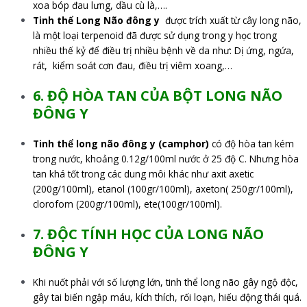
xoa bóp đau lưng, dầu cù là,….
Tinh thể Long Não đông y
được trích xuất từ cây long não,
là một loại terpenoid đã được sử dụng trong y học trong
nhiều thế kỷ để điều trị nhiều bệnh về da như: Dị ứng, ngứa,
rát, kiểm soát cơn đau, điều trị viêm xoang,…
6. ĐỘ HÒA TAN CỦA BỘT LONG NÃO
ĐÔNG Y
Tinh thể long não đông y (camphor)
có độ hòa tan kém
trong nước, khoảng 0.12g/100ml nước ở 25 độ C. Nhưng hòa
tan khá tốt trong các dung môi khác như axit axetic
(200g/100ml), etanol (100gr/100ml), axeton( 250gr/100ml),
clorofom (200gr/100ml), ete(100gr/100ml).
7. ĐỘC TÍNH HỌC CỦA LONG NÃO
ĐÔNG Y
Khi nuốt phải với số lượng lớn, tinh thể long não gây ngộ độc,
gây tai biến ngập máu, kích thích, rối loạn, hiếu động thái quá.