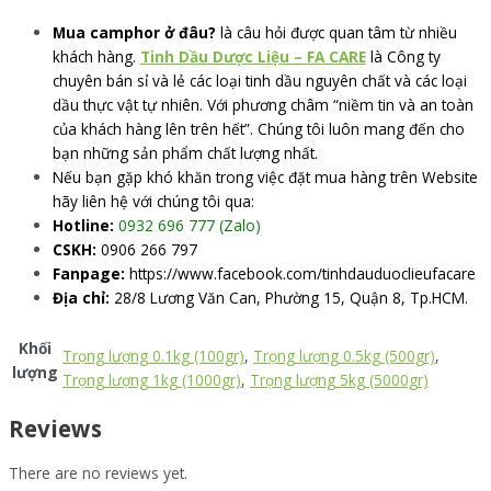
Mua camphor ở đâu?
là câu hỏi được quan tâm từ nhiều
khách hàng.
Tinh Dầu Dược Liệu – FA CARE
là Công ty
chuyên bán sỉ và lẻ các loại tinh dầu nguyên chất và các loại
dầu thực vật tự nhiên. Với phương châm “niềm tin và an toàn
của khách hàng lên trên hết”. Chúng tôi luôn mang đến cho
bạn những sản phẩm chất lượng nhất.
Nếu bạn gặp khó khăn trong việc đặt mua hàng trên Website
hãy liên hệ với chúng tôi qua:
Hotline:
0932 696 777 (Zalo)
CSKH:
0906 266 797
Fanpage:
https://www.facebook.com/tinhdauduoclieufacare
Địa chỉ:
28/8 Lương Văn Can, Phường 15, Quận 8, Tp.HCM.
Khối
Trọng lượng 0.1kg (100gr)
,
Trọng lượng 0.5kg (500gr)
,
lượng
Trọng lượng 1kg (1000gr)
,
Trọng lượng 5kg (5000gr)
Reviews
There are no reviews yet.