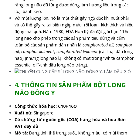
rằng long não đã từng được dùng làm hương liệu trong các
loại bánh kẹo.
Với một lượng lớn, nó là một chất gây ngộ độc khi nuốt phải
và có thể gây ra tai biến ngập máu, rối loạn, kích thích và hiếu
động thái quá. Năm 1980, FDA Hoa Kỳ đã đặt giới hạn 11%
long não cho phép trong các sản phẩm tiêu dùng và cấm
toàn bộ các sản phẩm dán nhãn là
camphorated oil
,
camphor
oil
,
camphor liniment
,
camphorated liniment
(các loại dầu long
não) (nhưng long não lại không có mặt trong “white camphor
essential oil”-tinh dầu long não trắng).
4. THÔNG TIN SẢN PHẨM BỘT LONG
NÃO ĐÔNG Y
Công thức hóa học: C10H16O
Xuất xứ:
Singapore
Có chứng từ nguồn gốc (COA) hàng hóa và hóa đơn
VAT đầy đủ
Mô tả:
Dạng tinh thể trong suốt, không màu, có mùi thơm