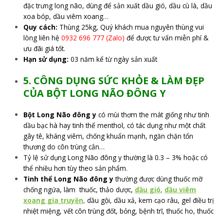
đặc trưng long não, dùng để sản xuất dầu gió, dầu cù là, dầu
xoa bóp, dầu viêm xoang…
Quy cách:
Thùng 25kg, Quý khách mua nguyên thùng vui
lòng liên hệ
0932 696 777 (Zalo)
để được tư vấn miễn phí &
ưu đãi giá tốt.
Hạn sử dụng:
03 năm kể từ ngày sản xuất
5. CÔNG DỤNG SỨC KHỎE & LÀM ĐẸP
CỦA BỘT LONG NÃO ĐÔNG Y
Bột Long Não đông y
có mùi thơm the mát giống như tinh
dầu bạc hà hay tinh thể menthol, có tác dụng như một chất
gây tê, kháng viêm, chống khuẩn mạnh, ngăn chặn tổn
thương do côn trùng cắn…
Tỷ lệ sử dụng Long Não đông y thường là 0.3 – 3% hoặc có
thể nhiều hơn tùy theo sản phẩm.
Tinh thể Long Não
đông y
thường được dùng thuốc mỡ
chống ngứa, làm thuốc, thảo dược,
dầu gió
,
dầu viêm
xoang gia truyền
,
dầu gội, dầu xả, kem cạo râu, gel điều trị
nhiệt miệng, vết côn trùng đốt, bỏng, bệnh trĩ, thuốc ho, thuốc