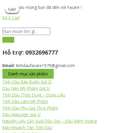
Nhảy
Search
Search
Long
Chào mừng bạn đã đến với Facare !
tới
...
...
Não
Sale!
Sale!
Sale!
Sale!
nội
Đông
0
₫
0
Cart
dung
Y
1
Kg
quantity
Hỗ trợ:
0932696777
Email:
tinhdaufacare1979@gmail.com
Danh mục sản phẩm
Tinh Dầu Bán Buôn Giá Sỉ
Dầu Nền Mỹ Phẩm Giá Sỉ
Tinh Dầu Thảo Dược – Dược Liệu
Tinh Dầu Làm Mỹ Phẩm
Tinh Dầu Phụ Gia Thực Phẩm
Dầu Massage Giá Sỉ
Nguyên Liệu Sản Xuất Dầu Gió – Dầu Viêm Xoang
Máy Khuếch Tán Tinh Dầu