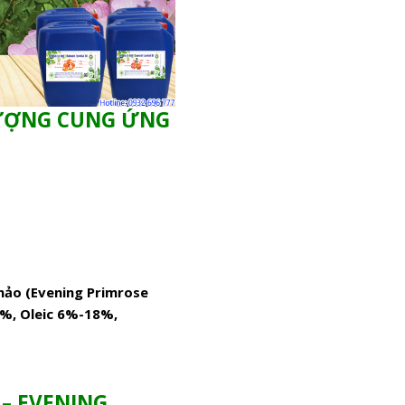
LƯỢNG CUNG ỨNG
hảo (Evening Primrose
 4%, Oleic 6%-18%,
– EVENING