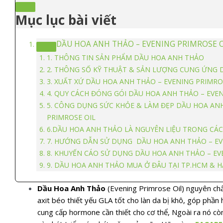
Mục lục bài viết
DẦU HOA ANH THẢO – EVENING PRIMROSE 
1. THÔNG TIN SẢN PHẨM DẦU HOA ANH THẢO
2. THÔNG SỐ KỸ THUẬT & SẢN LƯỢNG CUNG ỨNG 
3. XUẤT XỨ DẦU HOA ANH THẢO – EVENING PRIMRO
4. QUY CÁCH ĐÓNG GÓI DẦU HOA ANH THẢO – EVE
5. CÔNG DỤNG SỨC KHỎE & LÀM ĐẸP DẦU HOA ANH
PRIMROSE OIL
6.DẦU HOA ANH THẢO LÀ NGUYÊN LIỆU TRONG CÁC
7. HƯỚNG DẪN SỬ DỤNG DẦU HOA ANH THẢO – EV
8. KHUYẾN CÁO SỬ DỤNG DẦU HOA ANH THẢO – EV
9. DẦU HOA ANH THẢO MUA Ở ĐÂU TẠI TP.HCM & HÀ
Dầu Hoa Anh Thảo
(Evening Primrose Oil) nguyên ch
axit béo thiết yếu GLA tốt cho làn da bị khô, góp phần
cung cấp hormone cần thiết cho cơ thể, Ngoài ra nó cò