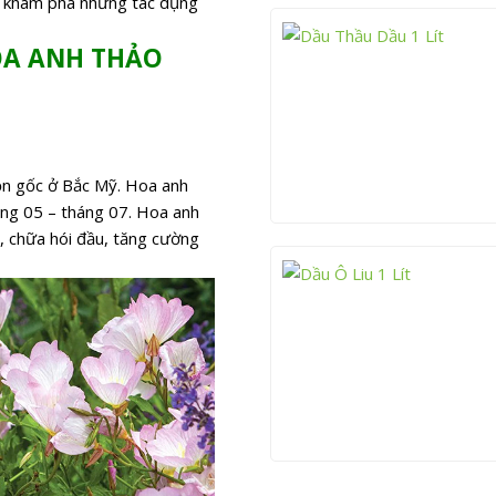
khám phá những tác dụng
OA ANH THẢO
ồn gốc ở Bắc Mỹ. Hoa anh
ng 05 – tháng 07. Hoa anh
, chữa hói đầu, tăng cường