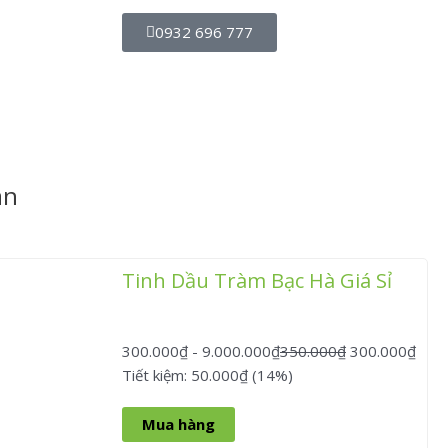
0932 696 777
an
Tinh Dầu Tràm Bạc Hà Giá Sỉ
300.000
₫
-
9.000.000
₫
350.000
₫
300.000
₫
Tiết kiệm: 50.000₫ (14%)
Mua hàng