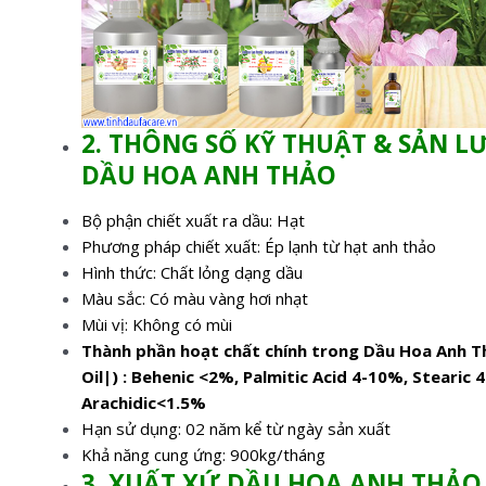
2. THÔNG SỐ KỸ THUẬT & SẢN 
DẦU HOA ANH THẢO
Bộ phận chiết xuất ra dầu: Hạt
Phương pháp chiết xuất: Ép lạnh từ hạt anh thảo
Hình thức: Chất lỏng dạng dầu
Màu sắc: Có màu vàng hơi nhạt
Mùi vị: Không có mùi
Thành phần hoạt chất chính trong Dầu Hoa Anh T
Oil|) : Behenic <2%, Palmitic Acid 4-10%, Stearic
Arachidic<1.5%
Hạn sử dụng: 02 năm kể từ ngày sản xuất
Khả năng cung ứng: 900kg/tháng
3. XUẤT XỨ DẦU HOA ANH THẢO 