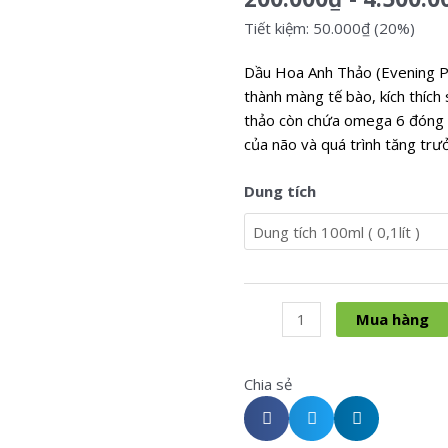
Tiết kiệm: 50.000₫ (20%)
Dầu Hoa Anh Thảo (Evening Pri
thành màng tế bào, kích thích
thảo còn chứa omega 6 đóng va
của não và quá trình tăng trưở
Dầu
Dung tích
Hoa
Anh
Thảo
1
Lít-
Mua hàng
Evening
Primrose
Oil
Chia sẻ
quantity