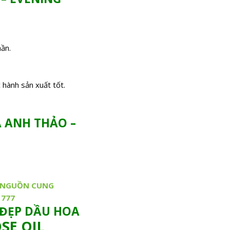
hần.
hành sản xuất tốt.
A ANH THẢO –
 NGUỒN CUNG
 777
 ĐẸP DẦU HOA
SE OIL