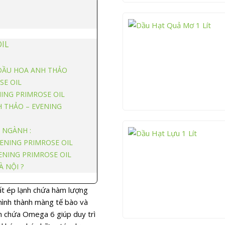
OIL
DẦU HOA ANH THẢO
SE OIL
NING PRIMROSE OIL
 THẢO – EVENING
 NGÀNH :
ENING PRIMROSE OIL
ENING PRIMROSE OIL
 NỘI ?
ất ép lạnh chứa hàm lượng
 hình thành màng tế bào và
n chứa Omega 6 giúp duy trì