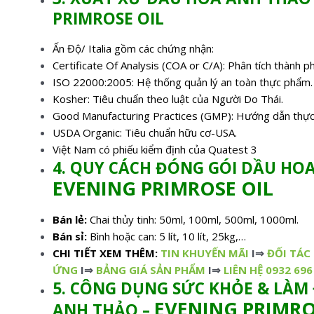
PRIMROSE OIL
Ấn Độ/ Italia gồm các chứng nhận:
Certificate Of Analysis (COA or C/A): Phân tích thành p
ISO 22000:2005: Hệ thống quản lý an toàn thực phẩm.
Kosher: Tiêu chuẩn theo luật của Người Do Thái.
Good Manufacturing Practices (GMP): Hướng dẫn thực 
USDA Organic: Tiêu chuẩn hữu cơ-USA.
Việt Nam có phiếu kiểm định của Quatest 3
4. QUY CÁCH ĐÓNG GÓI DẦU HO
EVENING PRIMROSE OIL
Bán lẻ:
Chai thủy tinh: 50ml, 100ml, 500ml, 1000ml.
Bán sỉ:
Bình hoặc can: 5 lít, 10 lít, 25kg,…
CHI TIẾT XEM THÊM:
TIN KHUYẾN MÃI
I⇒
ĐỐI TÁC
ỨNG
I⇒
BẢNG GIÁ SẢN PHẨM
I⇒
LIÊN HỆ 0932 696
5. CÔNG DỤNG SỨC KHỎE & LÀM
EVENING PRIMRO
ANH THẢO –