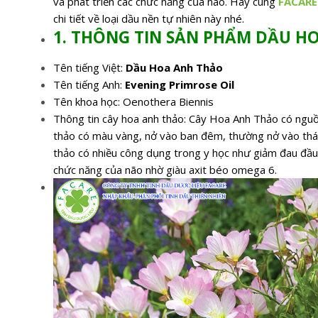
và phát triển các chức năng của não. Hãy cùng
FACARE
chi tiết về loại dầu nền tự nhiên này nhé.
1. THÔNG TIN SẢN PHẨM DẦU H
Tên tiếng Việt:
Dầu Hoa Anh Thảo
Tên tiếng Anh:
Evening Primrose Oil
Tên khoa học: Oenothera Biennis
Thông tin cây hoa anh thảo: Cây Hoa Anh Thảo có ngu
thảo có màu vàng, nở vào ban đêm, thường nở vào thá
thảo có nhiều công dụng trong y học như giảm đau đầu
chức năng của não nhờ giàu axit béo omega 6.