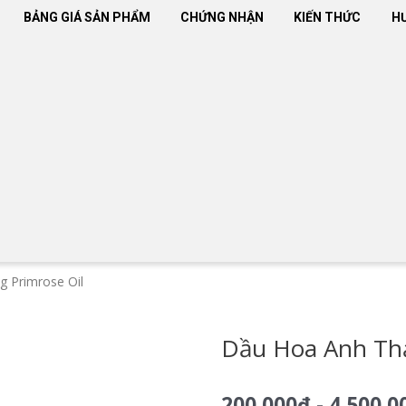
BẢNG GIÁ SẢN PHẨM
CHỨNG NHẬN
KIẾN THỨC
H
g Primrose Oil
Dầu Hoa Anh Thảo
200.000
₫
-
4.500.0