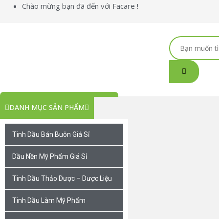
Nhảy
Chào mừng bạn đã đến với Facare !
tới
nội
dung
Search
...
DANH MỤC SẢN PHẨM
Tinh Dầu Bán Buôn Giá Sỉ
Dầu Nền Mỹ Phẩm Giá Sỉ
Tinh Dầu Thảo Dược – Dược Liệu
Tinh Dầu Làm Mỹ Phẩm