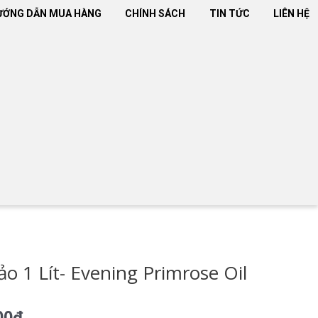
ƯỚNG DẪN MUA HÀNG
CHÍNH SÁCH
TIN TỨC
LIÊN HỆ
 1 Lít- Evening Primrose Oil
00
₫