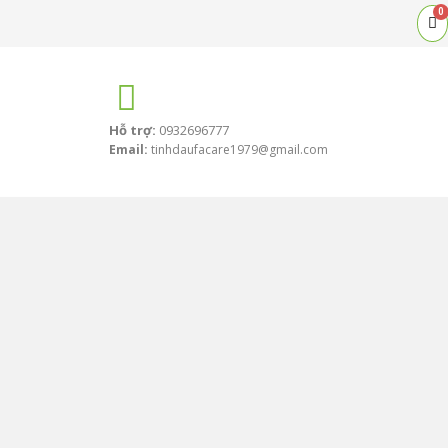
0
Ca
Hỗ trợ:
0932696777
Email:
tinhdaufacare1979@gmail.com