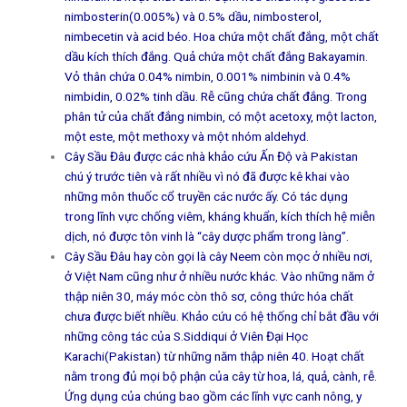
nimbosterin(0.005%) và 0.5% dầu, nimbosterol,
nimbecetin và acid béo. Hoa chứa một chất đắng, một chất
dầu kích thích đắng. Quả chứa một chất đắng Bakayamin.
Vỏ thân chứa 0.04% nimbin, 0.001% nimbinin và 0.4%
nimbidin, 0.02% tinh dầu. Rễ cũng chứa chất đắng. Trong
phân tử của chất đắng nimbin, có một acetoxy, một lacton,
một este, một methoxy và một nhóm aldehyd.
Cây Sầu Đâu được các nhà khảo cứu Ấn Độ và Pakistan
chú ý trước tiên và rất nhiều vì nó đã được kê khai vào
những môn thuốc cổ truyền các nước ấy. Có tác dụng
trong lĩnh vực chống viêm, kháng khuẩn, kích thích hệ miễn
dịch, nó được tôn vinh là “cây dược phẩm trong làng”.
Cây Sầu Đâu hay còn gọi là cây Neem còn mọc ở nhiều nơi,
ở Việt Nam cũng như ở nhiều nước khác. Vào những năm ở
thập niên 30, máy móc còn thô sơ, công thức hóa chất
chưa được biết nhiều. Khảo cứu có hệ thống chỉ bắt đầu với
những công tác của S.Siddiqui ở Viên Đại Học
Karachi(Pakistan) từ những năm thập niên 40. Hoạt chất
nằm trong đủ mọi bộ phận của cây từ hoa, lá, quả, cành, rễ.
Ứng dụng của chúng bao gồm các lĩnh vực canh nông, y