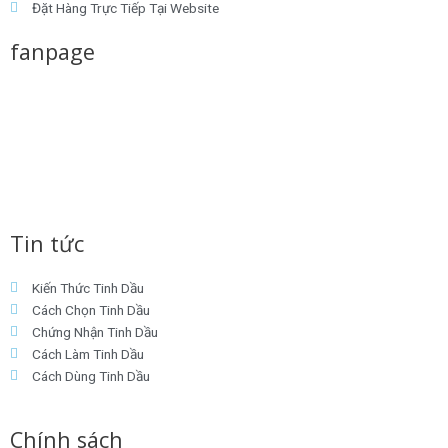
b
t
e
a
e
Đặt Hàng Trực Tiếp Tại Website
fanpage
o
e
d
g
r
o
r
i
r
e
k
n
a
s
m
t
Tin tức
Kiến Thức Tinh Dầu
Cách Chọn Tinh Dầu
Chứng Nhận Tinh Dầu
Cách Làm Tinh Dầu
Cách Dùng Tinh Dầu
Chính sách