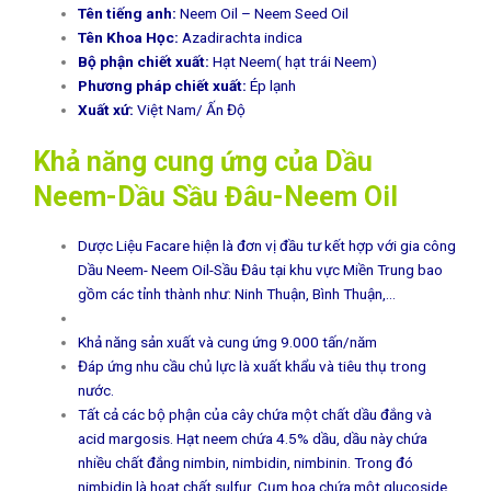
Tên tiếng anh:
Neem Oil – Neem Seed Oil
Tên Khoa Học:
Azadirachta indica
Bộ phận chiết xuất:
Hạt Neem( hạt trái Neem)
Phương pháp chiết xuất:
Ép lạnh
Xuất xứ:
Việt Nam/ Ấn Độ
Khả năng cung ứng của Dầu
Neem-Dầu Sầu Đâu-Neem Oil
Dược Liệu Facare hiện là đơn vị đầu tư kết hợp với gia công
Dầu Neem- Neem Oil-Sầu Đâu
tại khu vực Miền Trung bao
gồm các tỉnh thành như: Ninh Thuận, Bình Thuận,…
Khả năng sản xuất và cung ứng 9.000 tấn/năm
Đáp ứng nhu cầu chủ lực là xuất khẩu và tiêu thụ trong
nước.
Tất cả các bộ phận của cây chứa một chất dầu đắng và
acid margosis. Hạt neem chứa 4.5% dầu, dầu này chứa
nhiều chất đắng nimbin, nimbidin, nimbinin. Trong đó
nimbidin là hoạt chất sulfur. Cụm hoa chứa một glucoside