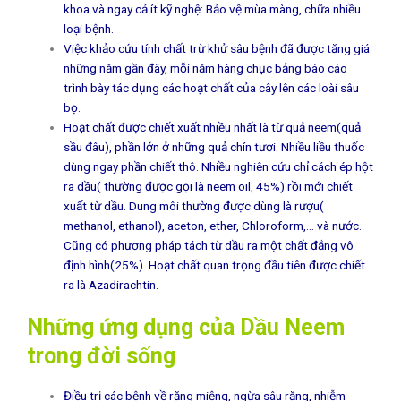
khoa và ngay cả ít kỹ nghệ: Bảo vệ mùa màng, chữa nhiều
loại bệnh.
Việc khảo cứu tính chất trừ khử sâu bệnh đã được tăng giá
những năm gần đây, mỗi năm hàng chục bảng báo cáo
trình bày tác dụng các hoạt chất của cây lên các loài sâu
bọ.
Hoạt chất được chiết xuất nhiều nhất là từ quả neem(quả
sầu đâu), phần lớn ở những quả chín tươi. Nhiều liều thuốc
dùng ngay phần chiết thô. Nhiều nghiên cứu chỉ cách ép hột
ra dầu( thường được gọi là neem oil, 45%) rồi mới chiết
xuất từ dầu. Dung môi thường được dùng là rượu(
methanol, ethanol), aceton, ether, Chloroform,… và nước.
Cũng có phương pháp tách từ dầu ra một chất đắng vô
định hình(25%). Hoạt chất quan trọng đầu tiên được chiết
ra là Azadirachtin.
Những ứng dụng của Dầu Neem
trong đời sống
Điều trị các bệnh về răng miệng, ngừa sâu răng, nhiễm