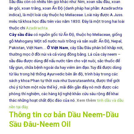
Sầu đâu còn có nhiều tên gọi khác như: Nim, xoan sầu đâu, xoan
ăn gỏi, xoan trắng, xoan Ấn Độ (danh pháp hai phần: Azadirachta
indica), là một loài cây thuộc họ Meliaceae. Loài này được A.Juss.
miêu tả khoa học đầu tiên vào năm 1830. Đây là một trong hai loài
thuộc chi
Azadirachta.
Cây sầu đâu
có nguồn gốc từ Ấn Độ, thuộc họ Meliaceae, giống
gỗ Mahogany. Một số nước nuôi trồng và sản xuất: Ấn Độ, Nepal,
Pakistan, Việt Nam….
Ở Việt Nam
, cây Sầu Đâu phân bố khắp nơi,
thường mọc ở đồi núi và cả vùng đồng bằng. Lá của cây neem –
sầu đâu được dùng để nấu nước tắm cho vật nuôi, sắc thuốc để
tẩy giun, chữa bệnh ngoài da hay viêm âm đạo.Tuy đã được dùng
từ lâu trong hệ thống Ayurvedic bên ấn độ, trình bày trong các
sách y khoa Phan tự thời xưa như Susrutasanhita, được thế giới
chú ý từ hơn một nửa thế kỷ , mãi đến gần đây nó mới được các
phòng thí nghiệm, các hàng kỹ nghệ khảo cứu sâu rộng để khai
thác những hoạt chất độc đáo của nó.
Xem thêm
tinh dầu và dầu
nền tại đây
.
Thông tin cơ bản Dầu Neem-Dầu
Sầu Đâu-Neem Oil