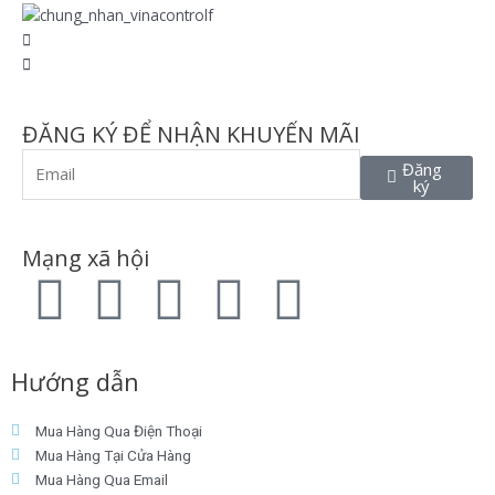
ĐĂNG KÝ ĐỂ NHẬN KHUYẾN MÃI
Email
Đăng
ký
Mạng xã hội
F
T
L
I
P
a
w
i
n
i
Hướng dẫn
c
i
n
s
n
Mua Hàng Qua Điện Thoại
e
t
k
t
t
Mua Hàng Tại Cửa Hàng
Mua Hàng Qua Email