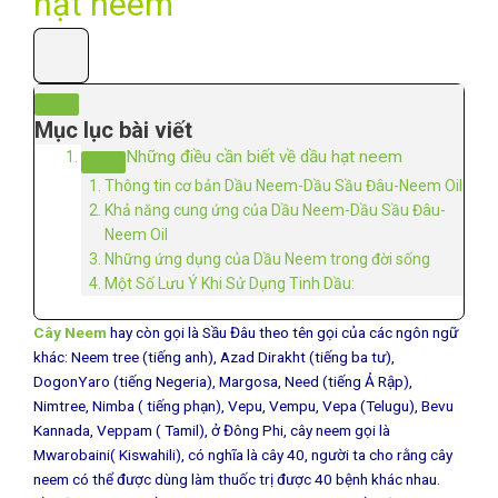
hạt neem
Mục lục bài viết
Những điều cần biết về dầu hạt neem
Thông tin cơ bản Dầu Neem-Dầu Sầu Đâu-Neem Oil
Khả năng cung ứng của Dầu Neem-Dầu Sầu Đâu-
Neem Oil
Những ứng dụng của Dầu Neem trong đời sống
Một Số Lưu Ý Khi Sử Dụng Tinh Dầu:
Cây Neem
hay còn gọi là Sầu Đâu theo tên gọi của các ngôn ngữ
khác: Neem tree (tiếng anh), Azad Dirakht (tiếng ba tư),
DogonYaro (tiếng Negeria), Margosa, Need (tiếng Ả Rập),
Nimtree, Nimba ( tiếng phạn), Vepu, Vempu, Vepa (Telugu), Bevu
Kannada, Veppam ( Tamil), ở Đông Phi, cây neem gọi là
Mwarobaini( Kiswahili), có nghĩa là cây 40, người ta cho rằng cây
neem có thể được dùng làm thuốc trị được 40 bệnh khác nhau.