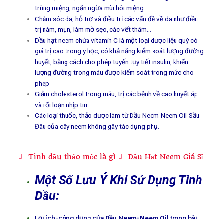
trùng miệng, ngăn ngừa mùi hôi miệng.
Chăm sóc da, hỗ trợ và điều trị các vấn đề về da như điều
trị nám, mụn, làm mờ sẹo, các vết thâm…
Dầu hạt neem chứa vitamin C là một loại dược liệu quý có
giá trị cao trong y học, có khả năng kiểm soát lượng đường
huyết, bằng cách cho phép tuyến tụy tiết insulin, khiến
lượng đường trong máu được kiểm soát trong mức cho
phép
Giảm cholesterol trong máu, trị các bệnh về cao huyết áp
và rối loạn nhịp tim
Các loại thuốc, thảo dược làm từ Dầu Neem-Neem Oil-Sầu
Đâu của cây neem không gây tác dụng phụ.
Tinh dầu thảo mộc là gì
Dầu Hạt Neem Giá Sỉ
Ý
Một Số Lưu
Khi Sử Dụng Tinh
Dầu:
Lợi ích-công dụng của
Dầu Neem-Neem Oil
trong bài