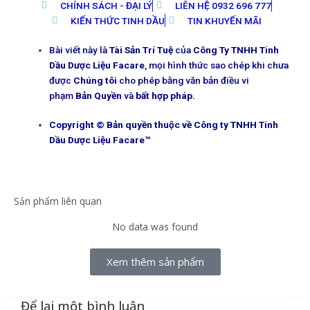
CHÍNH SÁCH - ĐẠI LÝ
LIÊN HỆ 0932 696 777
KIẾN THỨC TINH DẦU
TIN KHUYẾN MÃI
Bài viết này là
Tài Sản Trí Tuệ
của
Công Ty TNHH Tinh
Dầu Dược Liệu Facare
, mọi hình thức sao chép khi chưa
được
Chúng tôi
cho phép bằng văn bản điều vi
phạm
Bản Quyền
và
bất hợp pháp.
Copyright © Bản quyền thuộc về Công ty TNHH Tinh
Dầu Dược Liệu Facare™
Sản phẩm liên quan
No data was found
Xem thêm sản phẩm
Để lại một bình luận