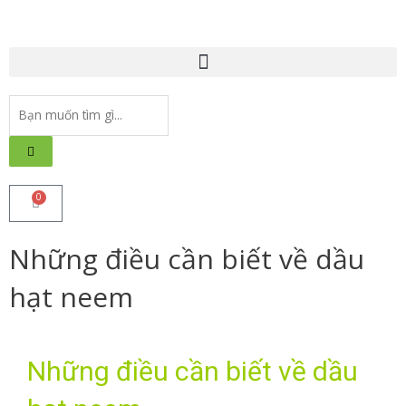
Nhảy
tới
nội
Menu
dung
Search
...
0
Cart
Những điều cần biết về dầu
hạt neem
Những điều cần biết về dầu