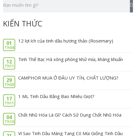
Tìm
k
kiếm
KIẾN THỨC
12 lợi ích của tinh dầu hương thảo (Rosemary)
01
Th04
Tinh Thể Bạc Hà xông phòng khử mùi, kháng khuẩn
12
Th11
CAMPHOR MUA Ở ĐÂU UY TÍN, CHẤT LƯỢNG?
29
Th03
1 ML Tinh Dầu Bằng Bao Nhiêu Giọt?
17
Th11
Chất Nhũ Hóa Là Gì? Cách Sử Dụng Chất Nhũ Hóa
04
Th10
Vì Sao Tinh Dầu Màng Tang Có Mùi Giống Tinh Dầu
21