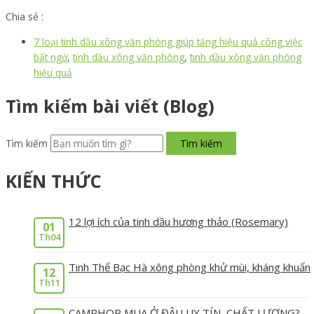
Chia sẻ :
7 loại tinh dầu xông văn phòng giúp tăng hiệu quả công việc
bất ngờ
,
tinh dầu xông văn phòng
,
tinh dầu xông văn phòng
hiệu quả
Tìm kiếm bài viết (Blog)
Tìm kiếm
Tìm kiếm
KIẾN THỨC
12 lợi ích của tinh dầu hương thảo (Rosemary)
01
Th04
Tinh Thể Bạc Hà xông phòng khử mùi, kháng khuẩn
12
Th11
CAMPHOR MUA Ở ĐÂU UY TÍN, CHẤT LƯỢNG?