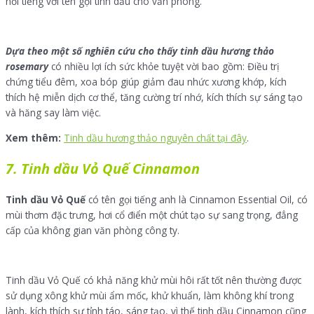
nổi tiếng với tên gọi tinh dầu cho văn phòng.
Dựa theo một số nghiên cứu cho thấy tinh dầu hương thảo
rosemary
có nhiều lợi ích sức khỏe tuyệt vời bao gồm: Điều trị
chứng tiểu đêm, xoa bóp giúp giảm đau nhức xương khớp, kích
thích hệ miễn dịch cơ thể, tăng cường trí nhớ, kích thích sự sáng tạo
và hăng say làm việc.
Xem thêm:
Tinh dầu hương thảo nguyên chất tại đây
.
7. Tinh dầu Vỏ Quế Cinnamon
Tinh dầu Vỏ Quế
có tên gọi tiếng anh là Cinnamon Essential Oil, có
mùi thơm đặc trưng, hơi cổ điển một chút tạo sự sang trọng, đẳng
cấp của không gian văn phòng công ty.
Tinh dầu Vỏ Quế có khả năng khử mùi hôi rất tốt nên thường được
sử dụng xông khử mùi ẩm mốc, khử khuẩn, làm không khí trong
lành, kích thích sự tỉnh táo, sáng tạo, vì thế tinh dầu Cinnamon cũng