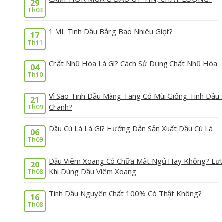
29
Th03
1 ML Tinh Dầu Bằng Bao Nhiêu Giọt?
17
Th11
Chất Nhũ Hóa Là Gì? Cách Sử Dụng Chất Nhũ Hóa
04
Th10
Vì Sao Tinh Dầu Màng Tang Có Mùi Giống Tinh Dầu 
21
Chanh?
Th09
Dầu Cù Là Là Gì? Hướng Dẫn Sản Xuất Dầu Cù Là
06
Th09
Dầu Viêm Xoang Có Chữa Mất Ngủ Hay Không? Lư
20
Khi Dùng Dầu Viêm Xoang
Th08
Tinh Dầu Nguyên Chất 100% Có Thật Không?
16
Th08