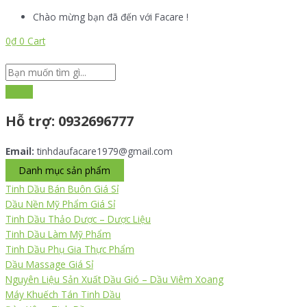
Nhảy
Search
Search
Nhập
Tên*
Email*
Trang
Chào mừng bạn đã đến với Facare !
tới
...
...
vào
web
nội
đây...
0
₫
0
Cart
dung
Hỗ trợ:
0932696777
Email:
tinhdaufacare1979@gmail.com
Danh mục sản phẩm
Tinh Dầu Bán Buôn Giá Sỉ
Dầu Nền Mỹ Phẩm Giá Sỉ
Tinh Dầu Thảo Dược – Dược Liệu
Tinh Dầu Làm Mỹ Phẩm
Tinh Dầu Phụ Gia Thực Phẩm
Dầu Massage Giá Sỉ
Nguyên Liệu Sản Xuất Dầu Gió – Dầu Viêm Xoang
Máy Khuếch Tán Tinh Dầu