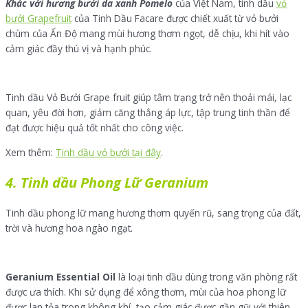
Khác với hương bưởi da xanh Pomelo
của Việt Nam, tinh dầu
vỏ
bưởi Grapefruit
của Tinh Dầu Facare được chiết xuất từ vỏ bưởi
chùm của Ấn Độ mang mùi hương thơm ngọt, dễ chịu, khi hít vào
cảm giác đầy thú vị và hạnh phúc.
Tinh dầu Vỏ Bưởi Grape fruit giúp tâm trạng trở nên thoải mái, lạc
quan, yêu đời hơn, giảm căng thẳng áp lực, tập trung tinh thần để
đạt được hiệu quả tốt nhất cho công việc.
Xem thêm:
Tinh dầu vỏ bưởi tại đây
.
4. Tinh dầu Phong Lữ Geranium
Tinh dầu phong lữ mang hương thơm quyến rũ, sang trọng của đất,
trời và hương hoa ngào ngạt.
Geranium Essential Oil
là loại tinh dầu dùng trong văn phòng rất
được ưa thích. Khi sử dụng để xông thơm, mùi của hoa phong lữ
được lan tỏa trong không khí, tạo cảm giác được gần gũi với thiên