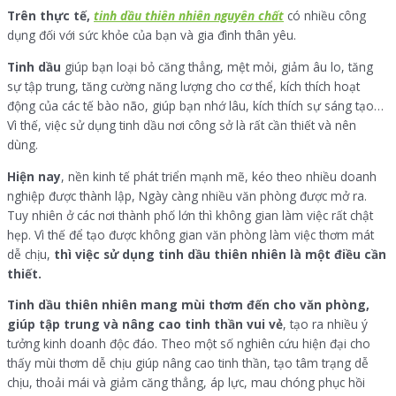
Trên thực tế,
tinh dầu thiên nhiên nguyên chất
có nhiều công
dụng đối với sức khỏe của bạn và gia đình thân yêu.
Tinh dầu
giúp bạn loại bỏ căng thẳng, mệt mỏi, giảm âu lo, tăng
sự tập trung, tăng cường năng lượng cho cơ thể, kích thích hoạt
động của các tế bào não, giúp bạn nhớ lâu, kích thích sự sáng tạo…
Vì thế, việc sử dụng tinh dầu nơi công sở là rất cần thiết và nên
dùng.
Hiện nay
, nền kinh tế phát triển mạnh mẽ, kéo theo nhiều doanh
nghiệp được thành lập, Ngày càng nhiều văn phòng được mở ra.
Tuy nhiên ở các nơi thành phố lớn thì không gian làm việc rất chật
hẹp. Vì thế để tạo được không gian văn phòng làm việc thơm mát
dễ chịu,
thì việc sử dụng tinh dầu thiên nhiên là một điều cần
thiết.
Tinh dầu thiên nhiên
mang mùi
thơm
đến
cho văn phòng,
giúp tập trung và nâng cao tinh thần
vui vẻ
, tạo ra nhiều ý
tưởng kinh doanh độc đáo. Theo một số nghiên cứu hiện đại cho
thấy mùi thơm dễ chịu giúp nâng cao tinh thần, tạo tâm trạng dễ
chịu, thoải mái và giảm căng thẳng, áp lực, mau chóng phục hồi