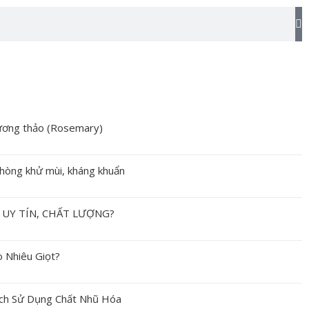
T
k
 hương thảo (Rosemary)
hòng khử mùi, kháng khuẩn
UY TÍN, CHẤT LƯỢNG?
 Nhiêu Giọt?
ách Sử Dụng Chất Nhũ Hóa