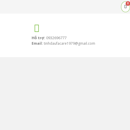
0
Ca
Hỗ trợ:
0932696777
Email:
tinhdaufacare1979@gmail.com