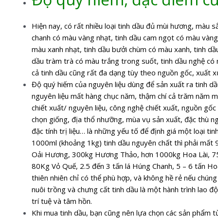
Hiện nay, có rất nhiều loại tinh dầu đủ mùi hương, màu s
chanh có màu vàng nhạt, tinh dầu cam ngọt có màu vàng 
màu xanh nhạt, tinh dầu bưởi chùm có màu xanh, tinh dầ
dầu tràm trà có màu trắng trong suốt, tinh dầu nghệ c
cả tinh dầu cũng rất đa dạng tùy theo nguồn gốc, xuất 
Độ quý hiếm của nguyên liệu dùng để sản xuất ra tinh dầu,
nguyên liệu mất hàng chục năm, thậm chí cả trăm năm mới 
chiết xuất/ nguyên liệu, công nghệ chiết xuất, nguồn gốc 
chọn giống, địa thổ nhưỡng, mùa vụ sản xuất, đặc thù ngu
đặc tính trị liệu… là những yếu tố để định giá một loại t
1000ml (khoảng 1kg) tinh dầu nguyên chất thì phải mất 
Oải Hương, 300kg Hương Thảo, hơn 1000kg Hoa Lài, 75k
80Kg Vỏ Quế, 2.5 đến 3 tấn lá Húng Chanh, 5 – 6 tấn Ho
thiên nhiên chỉ có thể phù hợp, và không hề rẻ nếu chún
nuôi trồng và chưng cất tinh dầu là một hành trình lao độ
trí tuệ và tâm hồn.
Khi mua tinh dầu, bạn cũng nên lựa chọn các sản phẩm t