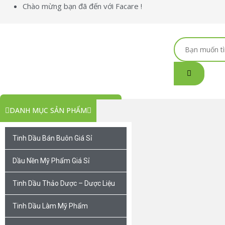
Nhảy
Chào mừng bạn đã đến với Facare !
tới
nội
dung
Search
...
DANH MỤC SẢN PHẨM
Tinh Dầu Bán Buôn Giá Sỉ
Dầu Nền Mỹ Phẩm Giá Sỉ
Tinh Dầu Thảo Dược – Dược Liệu
Tinh Dầu Làm Mỹ Phẩm