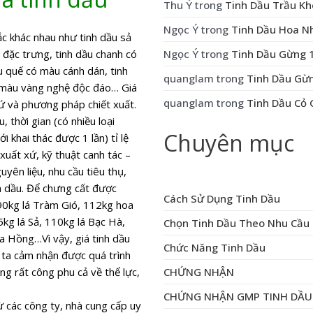
Thu Ý
trong
Tinh Dầu Trầu Kh
Ngọc Ý
trong
Tinh Dầu Hoa Nh
ắc khác nhau như tinh dầu sả
Ngọc Ý
trong
Tinh Dầu Gừng 1
đặc trưng, tinh dầu chanh có
u quế có màu cánh dán, tinh
quanglam
trong
Tinh Dầu Gừn
ó màu vàng nghệ độc đáo… Giá
quanglam
trong
Tinh Dầu Cỏ 
xứ và phương pháp chiết xuất.
 thời gian (có nhiều loại
Chuyên mục
khai thác được 1 lần) tỉ lệ
xuất xứ, kỹ thuật canh tác –
yên liệu, nhu cầu tiêu thụ,
inh dầu. Để chưng cất được
Cách Sử Dụng Tinh Dầu
90kg lá Tràm Gió, 112kg hoa
g lá Sả, 110kg lá Bạc Hà,
Chọn Tinh Dầu Theo Nhu Cầu
a Hồng…Vì vậy, giá tinh dầu
Chức Năng Tinh Dầu
g ta cảm nhận được quá trình
CHỨNG NHẬN
ng rất công phu cả về thể lực,
CHỨNG NHẬN GMP TINH DẦU
ừ các công ty, nhà cung cấp uy