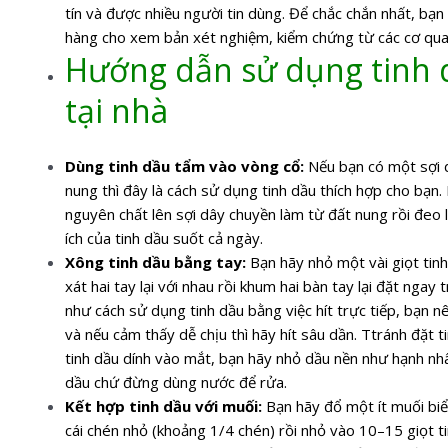
tín và được nhiều người tin dùng. Để chắc chắn nhất, bạn
hàng cho xem bản xét nghiệm, kiểm chứng từ các cơ qua
Hướng dẫn sử dụng tinh 
tại nhà
Dùng tinh dầu tẩm vào vòng cổ:
Nếu bạn có một sợi 
nung thì đây là cách sử dụng tinh dầu thích hợp cho bạn.
nguyên chất lên sợi dây chuyền làm từ đất nung rồi đeo 
ích của tinh dầu suốt cả ngày.
Xông tinh dầu bằng tay:
Bạn hãy nhỏ một vài giọt tinh
xát hai tay lại với nhau rồi khum hai bàn tay lại đặt nga
như cách sử dụng tinh dầu bằng việc hít trực tiếp, bạn n
và nếu cảm thấy dễ chịu thì hãy hít sâu dần. T
tránh đặt t
tinh dầu dính vào mắt, bạn hãy nhỏ dầu nền như hạnh nhân
dầu chứ đừng dùng nước để rửa.
Kết hợp tinh dầu với muối:
Bạn hãy đổ một ít muối b
cái chén nhỏ (khoảng 1/4 chén) rồi nhỏ vào 10–15 giọt ti