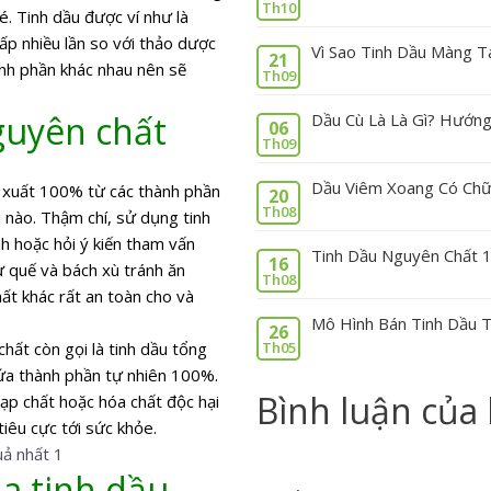
Th10
hé.
Tinh dầu được ví như là
ấp nhiều lần so với thảo dược
Vì Sao Tinh Dầu Màng T
21
ành phần khác nhau nên sẽ
Th09
guyên chất
Dầu Cù Là Là Gì? Hướng
06
Th09
Dầu Viêm Xoang Có Chữ
 xuất 100% từ các thành phần
20
Th08
i nào. Thậm chí, sử dụng tinh
h hoặc hỏi ý kiến tham vấn
Tinh Dầu Nguyên Chất 
16
hư quế và bách xù tránh ăn
Th08
ất khác rất an toàn cho và
Mô Hình Bán Tinh Dầu T
26
hất còn gọi là tinh dầu tổng
Th05
chứa thành phần tự nhiên 100%.
Bình luận của
ạp chất hoặc hóa chất độc hại
iêu cực tới sức khỏe.
a tinh dầu