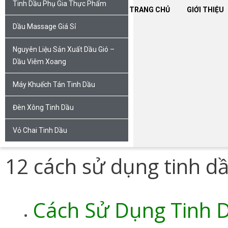
Tinh Dầu Phụ Gia Thực Phẩm
TRANG CHỦ
GIỚI THIỆU
Dầu Massage Giá Sỉ
Nguyên Liệu Sản Xuất Dầu Gió –
Dầu Viêm Xoang
Máy Khuếch Tán Tinh Dầu
Đèn Xông Tinh Dầu
Vỏ Chai Tinh Dầu
12 cách sử dụng tinh d
Cách Sử Dụng Tinh 