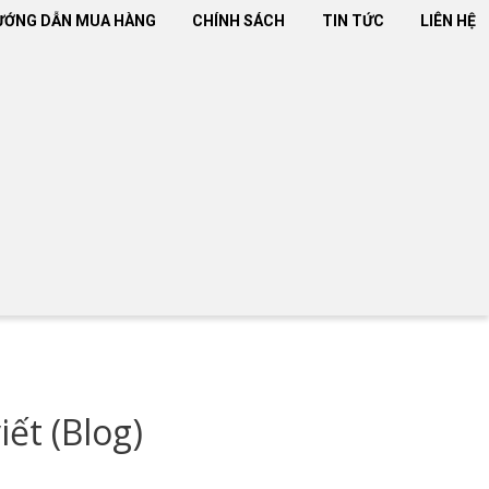
ƯỚNG DẪN MUA HÀNG
CHÍNH SÁCH
TIN TỨC
LIÊN HỆ
iết (Blog)