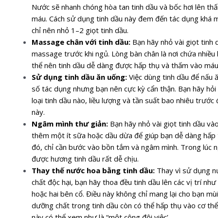
Nước sẽ nhanh chóng hòa tan tinh dầu và bốc hơi lên t
máu. Cách sử dụng tinh dầu này đem đến tác dụng khá mạ
chỉ nên nhỏ 1–2 giọt tinh dầu.
Massage chân với tinh dầu:
Bạn hãy nhỏ vài giọt tinh
massage trước khi ngủ. Lòng bàn chân là nơi chứa nhiều l
thể nên tinh dầu dễ dàng được hấp thụ và thấm vào máu
Sử dụng tinh dầu ăn uống:
Việc dùng tinh dầu để nấu 
số tác dụng nhưng bạn nên cực kỳ cẩn thận. Bạn hãy hỏi 
loại tinh dầu nào, liều lượng và tần suất bao nhiêu trước
này.
Ngâm mình thư giản:
Bạn hãy nhỏ vài giọt tinh dầu v
thêm một ít sữa hoặc dầu dừa để giúp bạn dễ dàng hấp t
đó, chỉ cần bước vào bồn tắm và ngâm mình. Trong lúc 
được hương tinh dầu rất dễ chịu.
Thay thế nước hoa bằng tinh dầu:
Thay vì sử dụng n
chất độc hại, bạn hãy thoa đều tinh dầu lên các vị trí nh
hoặc hai bên cổ. Điều này không chỉ mang lại cho bạn m
dưỡng chất trong tinh dầu còn có thể hấp thụ vào cơ thể
này có thể xem như là “một công đôi việc’.