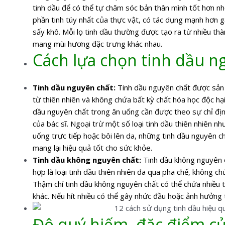
tinh dầu để có thể tự chăm sóc bản thân mình tốt hơn n
phần tinh túy nhất của thực vật, có tác dụng mạnh hơn g
sấy khô. Mỗi lọ tinh dầu thường được tạo ra từ nhiều th
mang mùi hương đặc trưng khác nhau.
Cách lựa chọn tinh dầu n
Tinh dầu nguyên chất:
Tinh dầu nguyên chất được sản
từ thiên nhiên và không chứa bất kỳ chất hóa học độc hạ
dầu nguyên chất trong ăn uống cần được theo sự chỉ địn
của bác sĩ. Ngoại trừ một số loại tinh dầu thiên nhiên n
uống trực tiếp hoặc bôi lên da, những tinh dầu nguyên ch
mang lại hiệu quả tốt cho sức khỏe.
Tinh dầu không nguyên chất:
Tinh dầu không nguyên c
hợp là loại tinh dầu thiên nhiên đã qua pha chế, không 
Thậm chí tinh dầu không nguyên chất có thể chứa nhiều t
khác. Nếu hít nhiều có thể gây nhức đầu hoặc ảnh hưởng t
Độ quý hiếm, đặc điểm củ