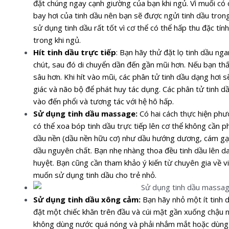
đặt chúng ngay cạnh giường của bạn khi ngủ. Vì muối có
bay hơi của tinh dầu nên bạn sẽ được ngửi tinh dầu tron
sử dụng tinh dầu rất tốt vì cơ thể có thể hấp thu đặc tín
trong khi ngủ.
Hít tinh dầu trực tiếp
:
Bạn hãy thử đặt lọ tinh dầu ng
chút, sau đó di chuyển dần đến gần mũi hơn. Nếu bạn thấy
sâu hơn. Khi hít vào mũi, các phân tử tinh dầu dạng hơi 
giác và não bộ để phát huy tác dụng. Các phân tử tinh d
vào đến phổi và tương tác với hệ hô hấp.
Sử dụng tinh dầu massage:
Có hai cách thực hiện ph
có thể xoa bóp tinh dầu trực tiếp lên cơ thể không cần 
dầu nền (dầu nền hữu cơ) như dầu hướng dương, cám gạo
dầu nguyên chất.
Bạn nhẹ nhàng thoa đều tinh dầu lên 
huyệt. Bạn cũng cần tham khảo ý kiến từ chuyên gia về vi
muốn sử dụng tinh dầu cho trẻ nhỏ.
Sử dụng tinh dầu xông cảm:
Bạn hãy nhỏ một ít tinh 
đặt một chiếc khăn trên đầu và cúi mặt gần xuống chậu 
không dùng nước quá nóng và phải nhắm mắt hoặc dùng k