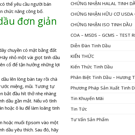
CHỨNG NHẬN HALAL TINH D
 có thể yêu cầu người bán
n chức năng công bố.
CHỨNG NHẬN HỮU CƠ USDA 
dầu đơn giản
CHỨNG NHẬN ISO TINH DẦU
COA – MSDS – GCMS – TEST 
Diễn Đàn Tinh Dầu
dây chuyền có mặt bằng đất
KIẾN THỨC
 Hãy nhỏ một vài giọt tinh dầu
lên cổ để tận hưởng những lợi
Kiến Thức Tinh Dầu
Phân Biệt Tinh Dầu – Hương 
 dầu lên lòng bàn tay rồi chà
y trước miệng, mũi. Tương tự
Phương Pháp Sản Xuất Tinh 
ên bắt đầu hít thở nhẹ nhàng
Tin Khuyến Mãi
inh dầu gần mắt. Nếu vô tình
 hoặc ô liu để làm loãng tinh
Tin Tức
Tư Vấn Sản Phẩm
iển hoặc muối Epsom vào một
nh dầu yêu thích. Sau đó, hãy