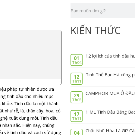
Tìm
kiếm
KIẾN THỨC
12 lợi ích của tinh dầu
01
Th04
Tinh Thể Bạc Hà xông p
12
Th11
liệu pháp tự nhiên được ưa
CAMPHOR MUA Ở ĐÂU 
29
ng tinh dầu cho nhiều mục
Th03
c khỏe. Tinh dầu là một thành
 như rễ, lá, thân cây, hoa, cỏ
1 ML Tinh Dầu Bằng Bao
17
nghệ xuất dung môi.
Tinh dầu
Th11
 nhan sắc. Hiện nay, chúng
Chất Nhũ Hóa Là Gì? C
ểu về tinh dầu và cách sử dụng
04