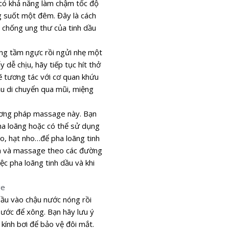
 có khả năng làm chậm tốc độ
g suốt một đêm. Đây là cách
h chống ung thư của tinh dầu
ang tầm ngực rồi ngửi nhẹ một
 dễ chịu, hãy tiếp tục hít thở
sẽ tương tác với cơ quan khứu
ầu di chuyển qua mũi, miệng
ương pháp massage này. Bạn
pha loãng hoặc có thể sử dụng
, hạt nho…để pha loãng tinh
da và massage theo các đường
ệc pha loãng tinh dầu và khi
dầu vào chậu nước nóng rồi
nước để xông. Bạn hãy lưu ý
ính bơi để bảo vệ đôi mắt.