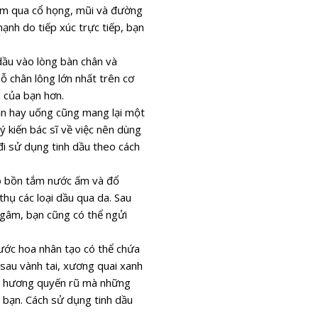
hấm qua cổ họng, mũi và đường
nh do tiếp xúc trực tiếp, bạn
 dầu vào lòng bàn chân và
ỗ chân lông lớn nhất trên cơ
 của bạn hơn.
ăn hay uống cũng mang lại một
ý kiến bác sĩ về việc nên dùng
 đi sử dụng tinh dầu theo cách
ào bồn tắm nước ấm và đổ
hụ các loại dầu qua da. Sau
ngâm, bạn cũng có thể ngửi
ước hoa nhân tạo có thể chứa
ư sau vành tai, xương quai xanh
ùi hương quyến rũ mà những
 bạn. Cách sử dụng tinh dầu