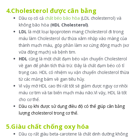
4.Cholesterol được cân bằng
Dầu cọ có cả
chất béo bão hòa
(LDL cholesterrol) và
không bão hòa (
HDL Cholesterol)
.
LDL
là một loại lipoprotein mang Cholesterol đi trong
máu làm Cholesterol dư thừa xâm nhập vào màng của
thành mạch máu, góp phần làm xơ cứng động mạch (xơ
vữa động mạch) và bệnh tim.
HDL
cũng là một chất đạm béo vận chuyển Cholesterol
về gan để phân tích thải trừ. Đây là chất đạm béo có tỉ
trọng cao. HDL có nhiệm vụ vận chuyển cholesterol thừa
từ các mảng bám về gan tiêu hủy.
Vì vậy mỡ HDL cao thì rất tốt sẽ giảm được nguy cơ nhồi
máu cơ tim và tai biến mạch máu não.Vì vậy, HDL là tốt
cho cơ thể.
Dầu cọ khi được sử dụng điều độ có thể giúp cân bằng
lượng cholesterol trong cơ thể.
5.G
iàu chất chống oxy hóa
Dầu cọ rất giàu beta-carotene là chất dinh dưỡng không