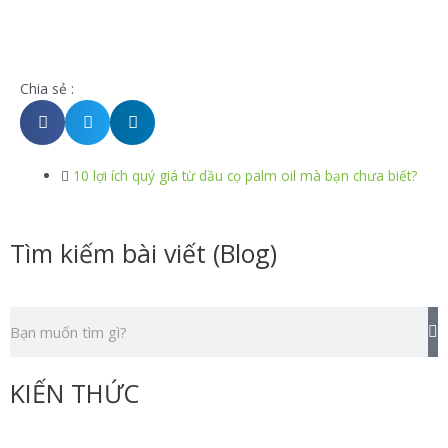
Chia sẻ :
10 lợi ích quý giá từ dầu cọ palm oil mà bạn chưa biết?
Tìm kiếm bài viết (Blog)
T
Tìm
k
kiếm
KIẾN THỨC