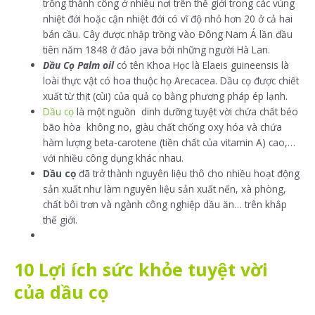
trồng thành công ở nhiều nơi trên thế giới trong các vùng
nhiệt đới hoặc cận nhiệt đới có vĩ độ nhỏ hơn 20 ở cả hai
bán cầu. Cây được nhập trồng vào Đông Nam Á lần đầu
tiên năm 1848 ở đảo java bởi những người Hà Lan.
Dầu Cọ Palm oil
có tên Khoa Học là Elaeis guineensis là
loài thực vật có hoa thuộc họ Arecacea. Dầu cọ được chiết
xuất từ thịt (cùi) của quả cọ bằng phương pháp ép lạnh.
Dầu cọ
là một nguồn dinh dưỡng tuyệt vời chứa chất béo
bão hòa không no, giàu chất chống oxy hóa và chứa
hàm lượng beta-carotene (tiền chất của vitamin A) cao,…
với nhiều công dụng khác nhau.
Dầu cọ
đã trở thành nguyên liệu thô cho nhiều hoạt động
sản xuất như làm nguyên liệu sản xuất nến, xà phòng,
chất bôi trơn và ngành công nghiệp dầu ăn… trên khắp
thế giới.
10 Lợi ích sức khỏe tuyệt vời
của dầu cọ