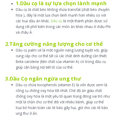
1.Dầu cọ là sự lựa chọn lành mạnh
Dầu cọ là chất béo không chứa transfat (chất béo chuyển
hóa ), đây là một lựa chọn lành mạnh hơn nhiều so với
các loại dầu ăn khác.
Dầu cọ
là một thành phần được sử
dụng rất phổ biến trong các món ăn khác nhau ở châu Phi
và châu Á.
2.T
ăng cường năng lượng cho cơ thể
Dầu cọ palm oil là một nguồn năng lượng tuyệt vời, giúp
cung cấp cho cơ thể tất cả các chất dinh dưỡng cần thiết.
Beta-carotene (tiền chất của vitamin A) có trong dầu cọ
giúp cân bằng nội tiết tố của cơ thể.
3.Dầu Cọ ngăn ngừa ung thư
Dầu cọ chứa tocopherols (vitamin E) là vốn được xem là
công cụ chống oxy hóa tốt nhất. Chế độ ăn giàu chất
chống oxy hóa là một yếu tố quan trọng đóng vai trò như
một lá chắn cho cơ thể đối với nhiều bệnh, giúp cơ thể
loại bỏ hoàn toàn các tế bào gây hại, giữ cho các tế bào
ung thư ở ẩn.