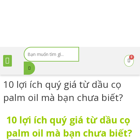
Nhảy
tới
nội
dung
Search
Menu
...
0
Cart
10 lợi ích quý giá từ dầu cọ
palm oil mà bạn chưa biết?
10 lợi ích quý giá từ dầu cọ
palm oil mà bạn chưa biết?