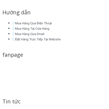
a
w
i
n
i
Hướng dẫn
c
i
n
s
n
Mua Hàng Qua Điện Thoại
e
t
k
t
t
Mua Hàng Tại Cửa Hàng
Mua Hàng Qua Email
b
t
e
a
e
Đặt Hàng Trực Tiếp Tại Website
o
e
d
g
r
fanpage
o
r
i
r
e
k
n
a
s
m
t
Tin tức