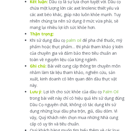
Kết luận:
Dầu cọ là sự lựa chọn tuyệt vời. Dầu cọ
chứa một lượng lớn các axit linolenic thiết yếu và
các axit béo khác, giúp não luôn khỏe mạnh. Tuy
nhiên chúng ta nên sử dụng ở mức vừa phải, sẽ
mang lại nhiều lợi ích sức khỏe hơn.
Thận trọng:
Khi sử dụng dầu cọ
palm oil
để pha chế thuốc, mỹ
phẩm hoặc thực phẩm… thì phải tham khảo ý kiến
của chuyên gia và đảm bảo theo tiêu chuẩn an
toàn về nguyên liệu của từng ngành.
Ghi chú:
Bài viết cung cấp thông tin chuyên môn
nhằm làm tài liệu tham khảo, nghiên cứu, sản
xuất, kinh doanh có liên quan đến dầu thực vật
này.
Lưu ý:
Lợi ích cho sức khỏe của dầu cọ
Palm Oil
trong bài viết này chỉ có hiệu quả khi sử dụng đúng
Dầu Cọ nguyên chất, không có tác dụng khi sử
dụng những loại dầu pha trộn, giả, dầu dỏm. Vì
vậy, Quý Khách nên chọn mua những Nhà cung
cấp có uy tín và tiêu chuẩn.
Quý khách hàng muốn tìm hiểu thêm về các loại