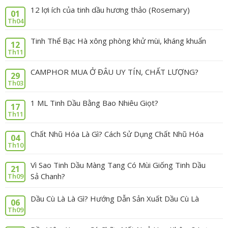
12 lợi ích của tinh dầu hương thảo (Rosemary)
01
Th04
Tinh Thể Bạc Hà xông phòng khử mùi, kháng khuẩn
12
Th11
CAMPHOR MUA Ở ĐÂU UY TÍN, CHẤT LƯỢNG?
29
Th03
1 ML Tinh Dầu Bằng Bao Nhiêu Giọt?
17
Th11
Chất Nhũ Hóa Là Gì? Cách Sử Dụng Chất Nhũ Hóa
04
Th10
Vì Sao Tinh Dầu Màng Tang Có Mùi Giống Tinh Dầu
21
Sả Chanh?
Th09
Dầu Cù Là Là Gì? Hướng Dẫn Sản Xuất Dầu Cù Là
06
Th09