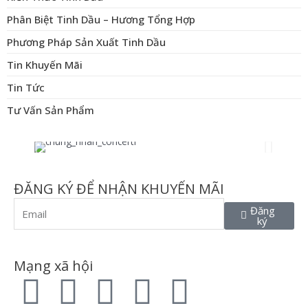
Phân Biệt Tinh Dầu – Hương Tổng Hợp
Phương Pháp Sản Xuất Tinh Dầu
Tin Khuyến Mãi
Tin Tức
Tư Vấn Sản Phẩm
ĐĂNG KÝ ĐỂ NHẬN KHUYẾN MÃI
Email
Đăng
ký
Mạng xã hội
F
T
L
I
P