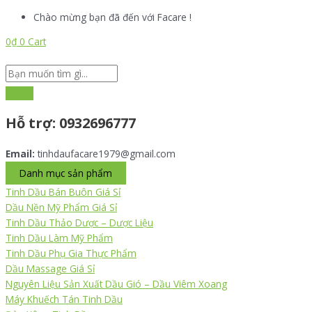
Nhảy
Search
Search
Quy
T
Chào mừng bạn đã đến với Facare !
tới
...
...
trình
ì
nội
sản
0
₫
0
Cart
m
dung
xuất
k
tinh
dầu
i
ế
Hỗ trợ:
0932696777
m
:
Email:
tinhdaufacare1979@gmail.com
Danh mục sản phẩm
Tinh Dầu Bán Buôn Giá Sỉ
Dầu Nền Mỹ Phẩm Giá Sỉ
Tinh Dầu Thảo Dược – Dược Liệu
Tinh Dầu Làm Mỹ Phẩm
Tinh Dầu Phụ Gia Thực Phẩm
Dầu Massage Giá Sỉ
Nguyên Liệu Sản Xuất Dầu Gió – Dầu Viêm Xoang
Máy Khuếch Tán Tinh Dầu