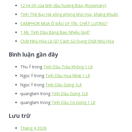
12 lợi ích của tinh dầu hương thảo (Rosemary)
Tinh Thể Bạc Hà xông phòng khử mùi, kháng khuẩn
CAMPHOR MUA Ở ĐÂU UY TÍN, CHẤT LƯỢNG?
1 ML Tinh Dầu Bằng Bao Nhiêu Giọt?
Chất Nhũ Hóa Là Gì? Cách Sử Dụng Chất Nhũ Hóa
Bình luận gần đây
Thu Ý
trong
Tinh Dầu Trầu Không 1 Lít
Ngọc Ý
trong
Tinh Dầu Hoa Nhài 1 Lít
Ngọc Ý
trong
Tinh Dầu Gừng 1Lít
quanglam
trong
Tinh Dầu Gừng 1Lít
quanglam
trong
Tinh Dầu Cỏ Gừng 1 Lít
Lưu trữ
Tháng 4 2026