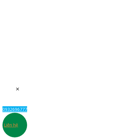
0932696777
Liên hệ