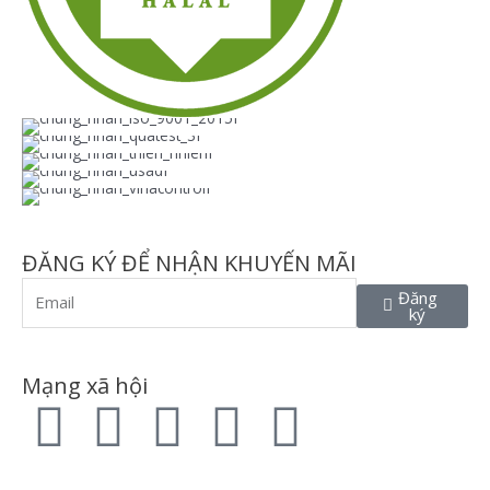
ĐĂNG KÝ ĐỂ NHẬN KHUYẾN MÃI
Email
Đăng
ký
Mạng xã hội
F
T
L
I
P
a
w
i
n
i