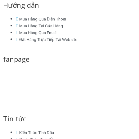
Hướng dẫn
c
i
n
s
n
Mua Hàng Qua Điện Thoại
e
t
k
t
t
Mua Hàng Tại Cửa Hàng
Mua Hàng Qua Email
b
t
e
a
e
Đặt Hàng Trực Tiếp Tại Website
o
e
d
g
r
fanpage
o
r
i
r
e
k
n
a
s
m
t
Tin tức
Kiến Thức Tinh Dầu