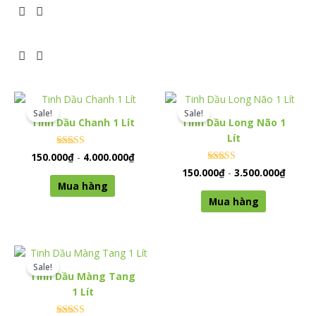
Sale!
Sale!
Tinh Dầu Chanh 1 Lít
Tinh Dầu Long Não 1
Lít
Rated
150.000
₫
-
4.000.000
₫
0
Rated
150.000
₫
-
3.500.000
₫
out of 5
0
Mua hàng
out of 5
Mua hàng
Sale!
Tinh Dầu Màng Tang
1 Lít