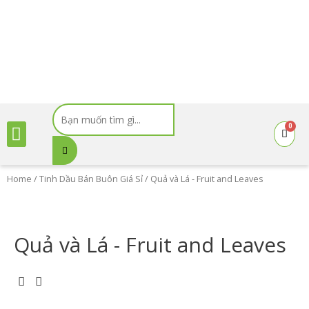
Nhảy
tới
nội
dung
Search
Menu
...
0
Cart
Home
/
Tinh Dầu Bán Buôn Giá Sỉ
/ Quả và Lá - Fruit and Leaves
Quả và Lá - Fruit and Leaves